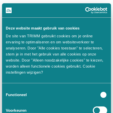
500
Deze website maakt gebruik van cookies
De site van TRIMM gebruikt cookies om je online
n.split(...).at is not a function
ervaring te optimaliseren en om websiteverkeer te
analyseren. Door "Alle cookies toestaan" te selecteren,
stem je in met het gebruik van alle cookies op onze
at Un (https://www.trimm.nl/_nu
website. Door "Alleen noodzakelijke cookies" te kiezen,
worden alleen functionele cookies gebruikt. Cookie
at Hi (https://www.trimm.nl/_nu
instellingen wijzigen?
at JI.fn (https://www.trimm.nl/
at aM (https://www.trimm.nl/_nu
at JI.get value [as value] (htt
Toestemmingsselectie
at Ke (https://www.trimm.nl/_nu
Functioneel
at Proxy.
 (https://www.trimm.nl
at qf (https://www.trimm.nl/_nu
Voorkeuren
at De (https://www.trimm.nl/_nu