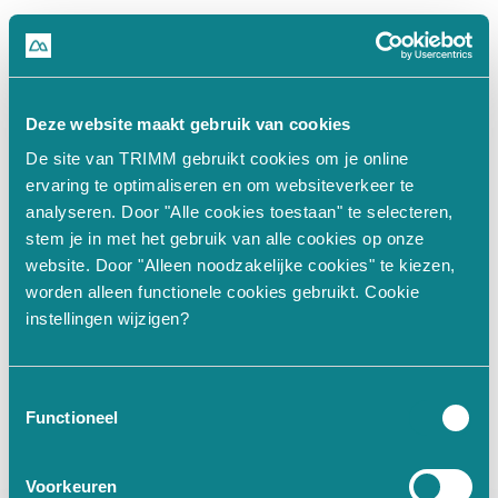
500
Deze website maakt gebruik van cookies
De site van TRIMM gebruikt cookies om je online
n.split(...).at is not a function
ervaring te optimaliseren en om websiteverkeer te
analyseren. Door "Alle cookies toestaan" te selecteren,
stem je in met het gebruik van alle cookies op onze
at Un (https://www.trimm.nl/_nu
website. Door "Alleen noodzakelijke cookies" te kiezen,
worden alleen functionele cookies gebruikt. Cookie
at Hi (https://www.trimm.nl/_nu
instellingen wijzigen?
at JI.fn (https://www.trimm.nl/
at aM (https://www.trimm.nl/_nu
at JI.get value [as value] (htt
Toestemmingsselectie
at Ke (https://www.trimm.nl/_nu
Functioneel
at Proxy.
 (https://www.trimm.nl
at qf (https://www.trimm.nl/_nu
Voorkeuren
at De (https://www.trimm.nl/_nu