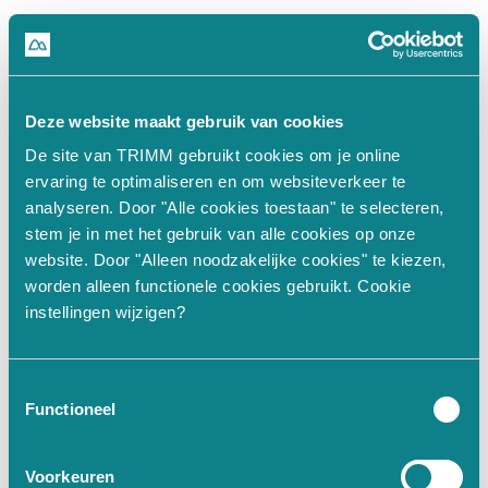
500
Deze website maakt gebruik van cookies
De site van TRIMM gebruikt cookies om je online
n.split(...).at is not a function
ervaring te optimaliseren en om websiteverkeer te
analyseren. Door "Alle cookies toestaan" te selecteren,
stem je in met het gebruik van alle cookies op onze
at Un (https://www.trimm.nl/_nu
website. Door "Alleen noodzakelijke cookies" te kiezen,
worden alleen functionele cookies gebruikt. Cookie
at Hi (https://www.trimm.nl/_nu
instellingen wijzigen?
at JI.fn (https://www.trimm.nl/
at aM (https://www.trimm.nl/_nu
at JI.get value [as value] (htt
Toestemmingsselectie
at Ke (https://www.trimm.nl/_nu
Functioneel
at Proxy.
 (https://www.trimm.nl
at qf (https://www.trimm.nl/_nu
Voorkeuren
at De (https://www.trimm.nl/_nu