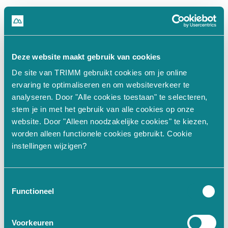
500
Deze website maakt gebruik van cookies
De site van TRIMM gebruikt cookies om je online
n.split(...).at is not a function
ervaring te optimaliseren en om websiteverkeer te
analyseren. Door "Alle cookies toestaan" te selecteren,
stem je in met het gebruik van alle cookies op onze
at Un (https://www.trimm.nl/_nu
website. Door "Alleen noodzakelijke cookies" te kiezen,
worden alleen functionele cookies gebruikt. Cookie
at Hi (https://www.trimm.nl/_nu
instellingen wijzigen?
at JI.fn (https://www.trimm.nl/
at aM (https://www.trimm.nl/_nu
at JI.get value [as value] (htt
Toestemmingsselectie
at Ke (https://www.trimm.nl/_nu
Functioneel
at Proxy.
 (https://www.trimm.nl
at qf (https://www.trimm.nl/_nu
Voorkeuren
at De (https://www.trimm.nl/_nu