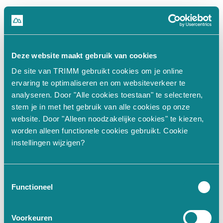
500
Deze website maakt gebruik van cookies
De site van TRIMM gebruikt cookies om je online
n.split(...).at is not a function
ervaring te optimaliseren en om websiteverkeer te
analyseren. Door "Alle cookies toestaan" te selecteren,
stem je in met het gebruik van alle cookies op onze
at Un (https://www.trimm.nl/_nu
website. Door "Alleen noodzakelijke cookies" te kiezen,
worden alleen functionele cookies gebruikt. Cookie
at Hi (https://www.trimm.nl/_nu
instellingen wijzigen?
at JI.fn (https://www.trimm.nl/
at aM (https://www.trimm.nl/_nu
at JI.get value [as value] (htt
Toestemmingsselectie
at Ke (https://www.trimm.nl/_nu
Functioneel
at Proxy.
 (https://www.trimm.nl
at qf (https://www.trimm.nl/_nu
Voorkeuren
at De (https://www.trimm.nl/_nu